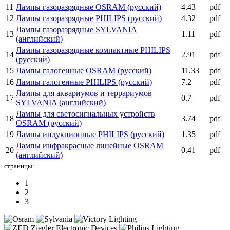
11
Лампы газоразрядные OSRAM (русский)
4.43
pdf
12
Лампы газоразрядные PHILIPS (русский)
4.32
pdf
Лампы газоразрядные SYLVANIA
13
1.11
pdf
(английский)
Лампы газоразрядные компактные PHILIPS
14
2.91
pdf
(русский)
15
Лампы галогенные OSRAM (русский)
11.33
pdf
16
Лампы галогенные PHILIPS (русский)
7.2
pdf
Лампы для аквариумов и террариумов
17
0.7
pdf
SYLVANIA (английский)
Лампы для светосигнальных устройств
18
3.74
pdf
OSRAM (русский)
19
Лампы индукционные PHILIPS (русский)
1.35
pdf
Лампы инфракрасные линейные OSRAM
20
0.41
pdf
(английский)
страницы:
1
2
3