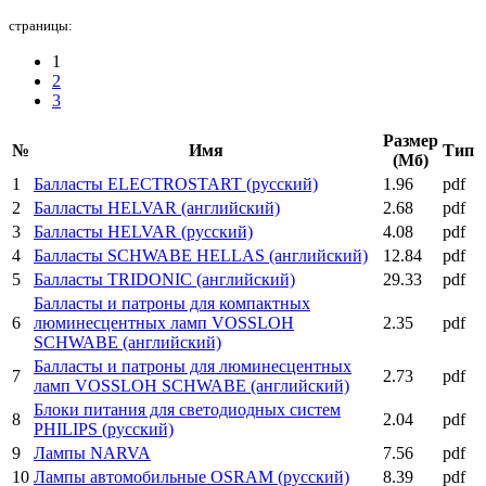
страницы:
1
2
3
Размер
№
Имя
Тип
(Мб)
1
Балласты ELECTROSTART (русский)
1.96
pdf
2
Балласты HELVAR (английский)
2.68
pdf
3
Балласты HELVAR (русский)
4.08
pdf
4
Балласты SCHWABE HELLAS (английский)
12.84
pdf
5
Балласты TRIDONIC (английский)
29.33
pdf
Балласты и патроны для компактных
6
люминесцентных ламп VOSSLOH
2.35
pdf
SCHWABE (английский)
Балласты и патроны для люминесцентных
7
2.73
pdf
ламп VOSSLOH SCHWABE (английский)
Блоки питания для светодиодных систем
8
2.04
pdf
PHILIPS (русский)
9
Лампы NARVA
7.56
pdf
10
Лампы автомобильные OSRAM (русский)
8.39
pdf