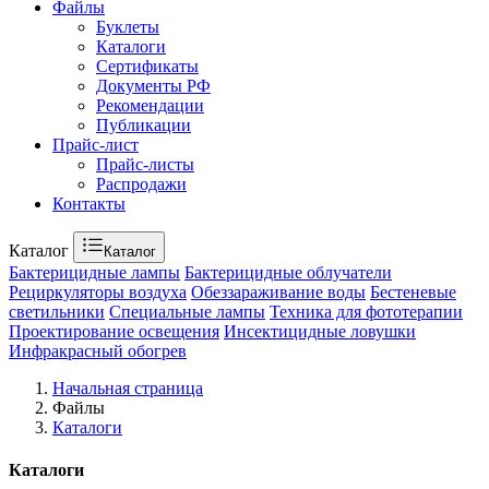
Файлы
Буклеты
Каталоги
Сертификаты
Документы РФ
Рекомендации
Публикации
Прайс-лист
Прайс-листы
Распродажи
Контакты
Каталог
Каталог
Бактерицидные лампы
Бактерицидные облучатели
Рециркуляторы воздуха
Обеззараживание воды
Бестеневые
светильники
Специальные лампы
Техника для фототерапии
Проектирование освещения
Инсектицидные ловушки
Инфракрасный обогрев
Начальная страница
Файлы
Каталоги
Каталоги