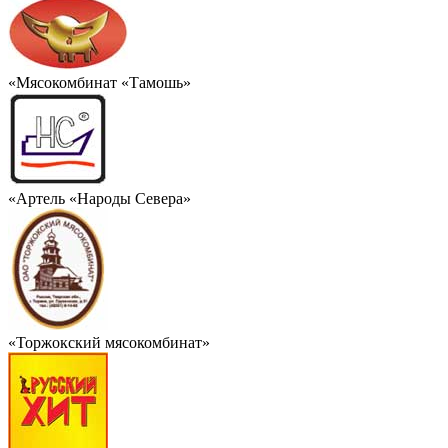
«Мясокомбинат «Тамошь»
«Артель «Народы Севера»
«Торжокский мясокомбинат»