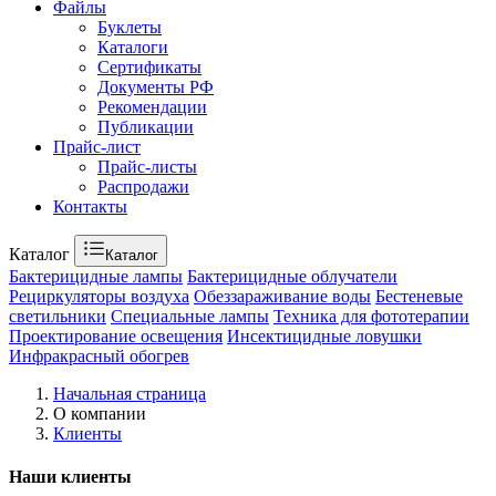
Файлы
Буклеты
Каталоги
Сертификаты
Документы РФ
Рекомендации
Публикации
Прайс-лист
Прайс-листы
Распродажи
Контакты
Каталог
Каталог
Бактерицидные лампы
Бактерицидные облучатели
Рециркуляторы воздуха
Обеззараживание воды
Бестеневые
светильники
Специальные лампы
Техника для фототерапии
Проектирование освещения
Инсектицидные ловушки
Инфракрасный обогрев
Начальная страница
О компании
Клиенты
Наши клиенты