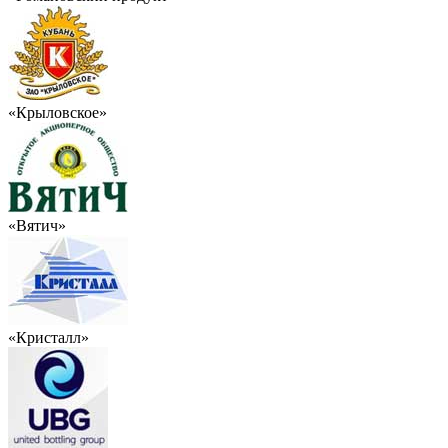
«Крыловское»
«Вятич»
«Кристалл»