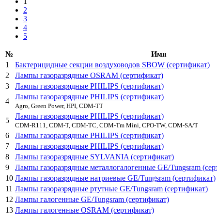
1
2
3
4
5
№
Имя
1
Бактерицидные секции воздуховодов SBOW (сертификат)
2
Лампы газоразрядные OSRAM (сертификат)
3
Лампы газоразрядные PHILIPS (сертификат)
Лампы газоразрядные PHILIPS (сертификат)
4
Agro, Green Power, HPI, CDM-TT
Лампы газоразрядные PHILIPS (сертификат)
5
CDM-R111, CDM-T, CDM-TC, CDM-Tm Mini, CPO-TW, CDM-SA/T
6
Лампы газоразрядные PHILIPS (сертификат)
7
Лампы газоразрядные PHILIPS (сертификат)
8
Лампы газоразрядные SYLVANIA (сертификат)
9
Лампы газоразрядные металлогалогенные GE/Tungsram (сер
10
Лампы газоразрядные натриевые GE/Tungsram (сертификат)
11
Лампы газоразрядные ртутные GE/Tungsram (сертификат)
12
Лампы галогенные GE/Tungsram (сертификат)
13
Лампы галогенные OSRAM (сертификат)