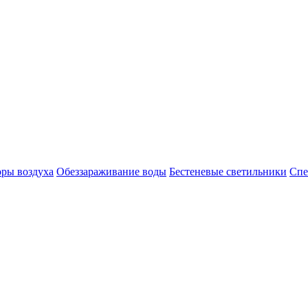
оры воздуха
Обеззараживание воды
Бестеневые светильники
Спе