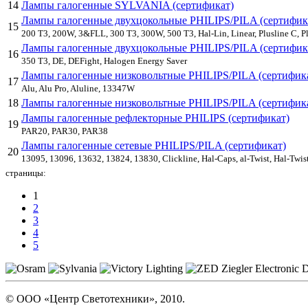
14
Лампы галогенные SYLVANIA (сертификат)
Лампы галогенные двухцокольные PHILIPS/PILA (сертифик
15
200 T3, 200W, 3&FLL, 300 T3, 300W, 500 T3, Hal-Lin, Linear, Plusline C, Plu
Лампы галогенные двухцокольные PHILIPS/PILA (сертифик
16
350 T3, DE, DEFight, Halogen Energy Saver
Лампы галогенные низковольтные PHILIPS/PILA (сертифик
17
Alu, Alu Pro, Aluline, 13347W
18
Лампы галогенные низковольтные PHILIPS/PILA (сертифик
Лампы галогенные рефлекторные PHILIPS (сертификат)
19
PAR20, PAR30, PAR38
Лампы галогенные сетевые PHILIPS/PILA (сертификат)
20
13095, 13096, 13632, 13824, 13830, Clickline, Hal-Caps, al-Twist, Hal-Twist
страницы:
1
2
3
4
5
© ООО «Центр Светотехники», 2010.