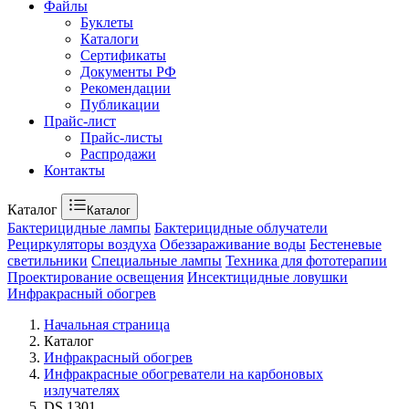
Файлы
Буклеты
Каталоги
Сертификаты
Документы РФ
Рекомендации
Публикации
Прайс-лист
Прайс-листы
Распродажи
Контакты
Каталог
Каталог
Бактерицидные лампы
Бактерицидные облучатели
Рециркуляторы воздуха
Обеззараживание воды
Бестеневые
светильники
Специальные лампы
Техника для фототерапии
Проектирование освещения
Инсектицидные ловушки
Инфракрасный обогрев
Начальная страница
Каталог
Инфракрасный обогрев
Инфракрасные обогреватели на карбоновых
излучателях
DS 1301