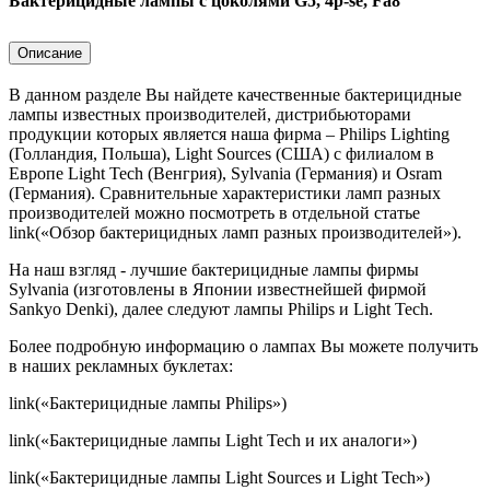
Бактерицидные лампы с цоколями G5, 4p-se, Fa8
Описание
В данном разделе Вы найдете качественные бактерицидные
лампы известных производителей, дистрибьюторами
продукции которых является наша фирма – Philips Lighting
(Голландия, Польша), Light Sources (США) с филиалом в
Европе Light Tech (Венгрия), Sylvania (Германия) и Osram
(Германия). Сравнительные характеристики ламп разных
производителей можно посмотреть в отдельной статье
link(«Обзор бактерицидных ламп разных производителей»).
На наш взгляд - лучшие бактерицидные лампы фирмы
Sylvania (изготовлены в Японии известнейшей фирмой
Sankyo Denki), далее следуют лампы Philips и Light Tech.
Более подробную информацию о лампах Вы можете получить
в наших рекламных буклетах:
link(«Бактерицидные лампы Philips»)
link(«Бактерицидные лампы Light Tech и их аналоги»)
link(«Бактерицидные лампы Light Sources и Light Tech»)