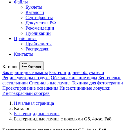
Файлы
Буклеты
Каталоги
Сертификаты
Документы РФ
Рекомендации
Публикации
Прайс-лист
Прайс-листы
Распродажи
Контакты
Каталог
Каталог
Бактерицидные лампы
Бактерицидные облучатели
Рециркуляторы воздуха
Обеззараживание воды
Бестеневые
светильники
Специальные лампы
Техника для фототерапии
Проектирование освещения
Инсектицидные ловушки
Инфракрасный обогрев
Начальная страница
Каталог
Бактерицидные лампы
Бактерицидные лампы с цоколями G5, 4p-se, Fa8