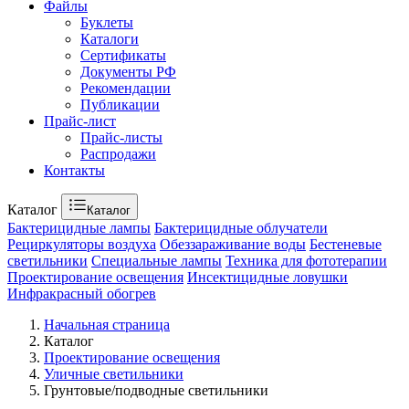
Файлы
Буклеты
Каталоги
Сертификаты
Документы РФ
Рекомендации
Публикации
Прайс-лист
Прайс-листы
Распродажи
Контакты
Каталог
Каталог
Бактерицидные лампы
Бактерицидные облучатели
Рециркуляторы воздуха
Обеззараживание воды
Бестеневые
светильники
Специальные лампы
Техника для фототерапии
Проектирование освещения
Инсектицидные ловушки
Инфракрасный обогрев
Начальная страница
Каталог
Проектирование освещения
Уличные светильники
Грунтовые/подводные светильники