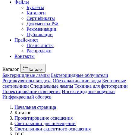
Файлы
Буклеты
Каталоги
Сертификаты
Документы РФ
Рекомендации
Публикации
Прайс-лист
Прайс-листы
Распродажи
Контакты
Каталог
Каталог
Бактерицидные лампы
Бактерицидные облучатели
Рециркуляторы воздуха
Обеззараживание воды
Бестеневые
светильники
Специальные лампы
Техника для фототерапии
Проектирование освещения
Инсектицидные ловушки
Инфракрасный обогрев
Начальная страница
Каталог
Проектирование освещения
Светильники для помещений
Светильники акцентного освещения
DLC