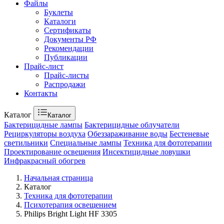
Файлы
Буклеты
Каталоги
Сертификаты
Документы РФ
Рекомендации
Публикации
Прайс-лист
Прайс-листы
Распродажи
Контакты
Каталог
Каталог
Бактерицидные лампы
Бактерицидные облучатели
Рециркуляторы воздуха
Обеззараживание воды
Бестеневые
светильники
Специальные лампы
Техника для фототерапии
Проектирование освещения
Инсектицидные ловушки
Инфракрасный обогрев
Начальная страница
Каталог
Техника для фототерапии
Психотерапия освещением
Philips Bright Light HF 3305