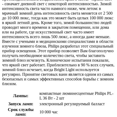
- означает дневной свет с некоторой интенсивностью. Зимой
интенсивность света часто намного ниже, чем летом: в
мрачный зимний день интенсивность света меняется от 2 500
до 10 000 люкс, тогда как это может быть целых 100 000 люкс
в яркий летний день. Кроме того, зимой большинство людей
проводит много времени в закрытом помещении, или дома
или на работе, где искусственный свет часто имеет
интенсивность всего лишь 500 люкс, а иногда даже меньше.
Вместе с учеными и медицинскими специалистами в области
изучения зимнего блюза, Philips разработал этот специальный
прибор освещения. Этот прибор позволяет Вам благополучно
получать необходимое количество света, чтобы заставить
зимний блюз исчезнуть. Клинические испытания показали,
что яркий свет работает. Приблизительно в 90 % всех случаев,
зимний блюз исчезает, когда Bright Light используется
регулярно. Принятие световых ванн является одним из самых
безопасных и самых эффективных способов борьбы с зимним
блюзом.
компактные люминесцентные Philips PL-
Лампы:
L 36 Вт - 2 шт
Запуск ламп:
электронный регулируемый балласт
Срок службы
10 000 час
ламп: