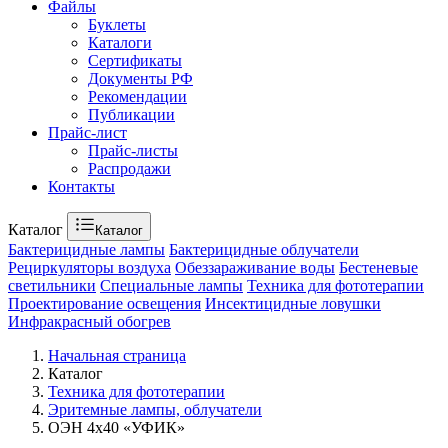
Файлы
Буклеты
Каталоги
Сертификаты
Документы РФ
Рекомендации
Публикации
Прайс-лист
Прайс-листы
Распродажи
Контакты
Каталог
Каталог
Бактерицидные лампы
Бактерицидные облучатели
Рециркуляторы воздуха
Обеззараживание воды
Бестеневые
светильники
Специальные лампы
Техника для фототерапии
Проектирование освещения
Инсектицидные ловушки
Инфракрасный обогрев
Начальная страница
Каталог
Техника для фототерапии
Эритемные лампы, облучатели
ОЭН 4х40 «УФИК»