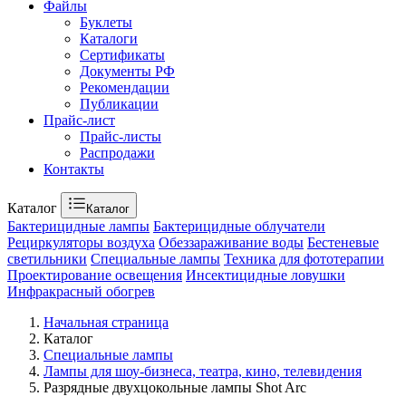
Файлы
Буклеты
Каталоги
Сертификаты
Документы РФ
Рекомендации
Публикации
Прайс-лист
Прайс-листы
Распродажи
Контакты
Каталог
Каталог
Бактерицидные лампы
Бактерицидные облучатели
Рециркуляторы воздуха
Обеззараживание воды
Бестеневые
светильники
Специальные лампы
Техника для фототерапии
Проектирование освещения
Инсектицидные ловушки
Инфракрасный обогрев
Начальная страница
Каталог
Специальные лампы
Лампы для шоу-бизнеса, театра, кино, телевидения
Разрядные двухцокольные лампы Shot Arc