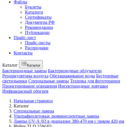
Файлы
Буклеты
Каталоги
Сертификаты
Документы РФ
Рекомендации
Публикации
Прайс-лист
Прайс-листы
Распродажи
Контакты
Каталог
Каталог
Бактерицидные лампы
Бактерицидные облучатели
Рециркуляторы воздуха
Обеззараживание воды
Бестеневые
светильники
Специальные лампы
Техника для фототерапии
Проектирование освещения
Инсектицидные ловушки
Инфракрасный обогрев
Начальная страница
Каталог
Специальные лампы
Ультрафиолетовые люминесцентные лампы
Лампы UV-A /03 в диапазоне 380-470 нм с пиком 420 нм
Philips TLD 15W/03