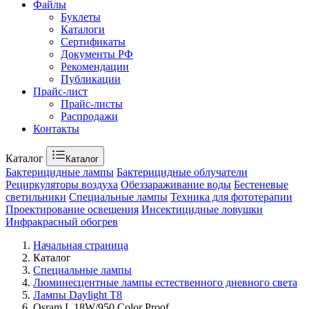
Файлы
Буклеты
Каталоги
Сертификаты
Документы РФ
Рекомендации
Публикации
Прайс-лист
Прайс-листы
Распродажи
Контакты
Каталог
Каталог
Бактерицидные лампы
Бактерицидные облучатели
Рециркуляторы воздуха
Обеззараживание воды
Бестеневые
светильники
Специальные лампы
Техника для фототерапии
Проектирование освещения
Инсектицидные ловушки
Инфракрасный обогрев
Начальная страница
Каталог
Специальные лампы
Люминесцентные лампы естественного дневного света
Лампы Daylight T8
Osram L 18W/950 Color Proof