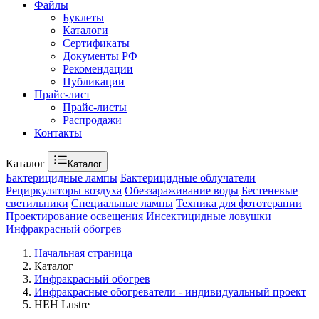
Файлы
Буклеты
Каталоги
Сертификаты
Документы РФ
Рекомендации
Публикации
Прайс-лист
Прайс-листы
Распродажи
Контакты
Каталог
Каталог
Бактерицидные лампы
Бактерицидные облучатели
Рециркуляторы воздуха
Обеззараживание воды
Бестеневые
светильники
Специальные лампы
Техника для фототерапии
Проектирование освещения
Инсектицидные ловушки
Инфракрасный обогрев
Начальная страница
Каталог
Инфракрасный обогрев
Инфракрасные обогреватели - индивидуальный проект
HEH Lustre