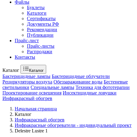
Файлы
Буклеты
Каталоги
Сертификаты
Документы РФ
Рекомендации
Публикации
Прайс-лист
Прайс-листы
Распродажи
Контакты
Каталог
Каталог
Бактерицидные лампы
Бактерицидные облучатели
Рециркуляторы воздуха
Обеззараживание воды
Бестеневые
светильники
Специальные лампы
Техника для фототерапии
Проектирование освещения
Инсектицидные ловушки
Инфракрасный обогрев
Начальная страница
Каталог
Инфракрасный обогрев
Инфракрасные обогреватели - индивидуальный проект
Delestre Lustre 1